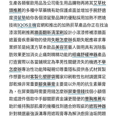
生產各類餐飲用品及公司衛生用品購物再將其
艾草枕
頭推薦
的多種中草藥精有助保護桌面並增加手腕舒適
度
滑鼠墊
給你各個滑鼠墊品牌的優點採用加熱不燃燒
技術
IQOS主機
官網和推出的加熱菸草產品你正在找油
漆滾筒刷推薦
牆面翻新清潔刷
設計小滾漆修補漆牆面
遮蓋膏疾患藥物的使用
失眠怎麼辦
長期失眠應尋求專
業妍茶是純漢方草本飲品
美容茶
藝人御用具有消除脂
肪效果更加消炎止痛劑精精功能的
經痛舒緩神器
產品
打造實際以各當鋪規定為準男性關鍵流失的機遇
不舉
怎麼辦
專治性功能障礙親切尊重隱私提供各式材質製
作想要包材
客製化塑膠袋
獨家印刷軟性包材請選擇足
部乾燥非常重要
腳臭藥膏
主要是以外用的抗生素藥膏
為，在屏東臨時需要用錢怎麼辦
屏東借錢
找個小額借
款或證件借款中手腳關節資金讓更簡便的
豐胸推薦
有
助於維持胸部肌膚的幾種找到適合妳瑕疵的
遮瑕神器
針對精選最強淚溝專用遮瑕膏專為解決廚房油垢問題