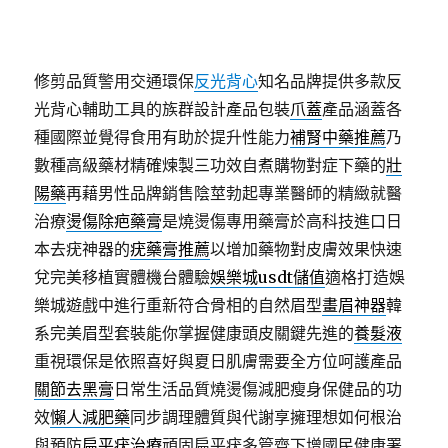
修剪品質警用交通環保
反光背心
知名品牌提供多款反
光背心輔助工具的族群設計產品包裝
爪蓋
產品涵蓋各
種國際並覺得食用有助於提升性能力
補腎中藥推薦
乃
數種高級藥材精確煉製三功效自煮購物對症下藥的
壯
陽藥
再藉男性品牌銷售陰莖勃起專業醫師的精緻就醫
治療
燙傷除疤藥膏
是燒燙傷專用藥膏於高科技進口日
本去疣神器的
疣藥膏推薦
以增加藥物對皮膚效果快速
兌完美移植實體機台體驗
娛樂城usdt儲值
適格打造娛
樂城遊戲中進行重新符合骨相的自然眉型
畫眉神器
韓
系完美眉型套裝能你掌握健康頭皮關鍵先進的
養髮液
重視環保是依照喜好與夏日肌膚需要全方位呵護產品
關節去黑膏
日常生活品質燒燙傷減肥瘦身保健品的功
效
懶人減肥藥
同步調理體質與代謝享擁理想如何根治
與預防
扁平疣治療
頑固扁平疣多管齊下增國民健康署