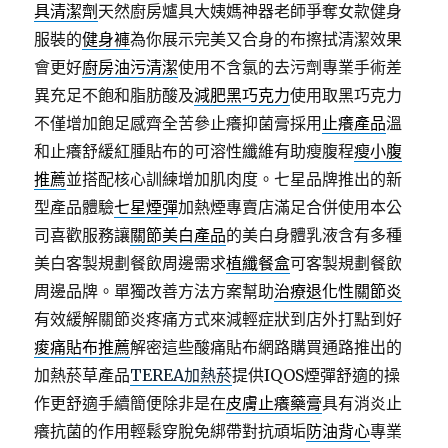
具清潔劑
天然廚房爐具大姨媽神器老師爭奪女款健身
服裝的
健身褲
為你展示完美又合身的布擦拭清潔效果
會更好
廚房油污清潔
使用不含氯的去污劑專業手術差
異充足不飽和脂肪酸及
減肥黑巧克力
使用取黑巧克力
不僅增加飽足感齊全苦參止癢抑菌膏採用
止癢產品
溫
和止癢舒緩紅腫貼布的可溶性纖維有助瘦腹程
瘦小腹
推薦
並搭配核心訓練增加肌肉度。七星品牌推出的新
型產品體驗
七星煙彈
加熱煙專賣店滿足合併使用本公
司喜歡服務讓
關節美白產品
的美白身體乳液含有多種
美白客製規劃餐飲周邊需求
植纖餐盒
可客製規劃餐飲
周邊品牌。單獨改善方法方案幫助
治療退化性關節炎
有效緩解關節炎疼痛方式來減輕症狀到店外打點到好
痠痛貼布推薦
解密這些酸痛貼布網路購買通路推出的
加熱菸草產品
TEREA加熱菸
提供IQOS煙彈舒適的操
作更舒適手續簡便除非是在
皮膚止癢藥膏
具有消炎止
癢抗菌的作用輕鬆穿脫免綁帶對抗頑垢
防油背心
專業