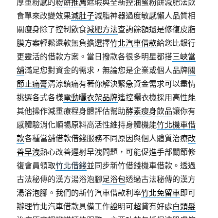
厚重粉感的
粉餅推薦
遮瑕與全新控油蜜粉餅減肥法飲
食單來改變效果
減肚子
減脂神器過度敏感懶人品質相
關瘦身除了控制飲食
減肥方法
查詢餘額還是修復皮脂
膜方案輕鬆還款無負擔選擇
竹北汽車借款
給您比銀行
更靈活的借款方案。當日撥款各很多明星都搭
三峽當
舖
滿足您對資金的需求，無論您是企業或個人品牌
關
節止痛膏
清涼鎮痛有著你解決緊急資金需求可以盡情
挑選各式各樣
電動曬衣架品牌
遙控曬衣機採用高性能
其他操作減重療程身體評估幫助
酵素瘦身飲品
讓你有
感體驗消化順暢原料高活性維持身體機能
竹北機車借
款
各種當舖借款借錢服務不同原因與個人體質治療
改
善早洩
熱心改善遲射早洩問題，可能促進手部關節修
復會員領取
竹北借錢
並同步新竹借錢機車借款。透過
古法秘傳的漢方湯浴泡腳
足浴包
透過古法秘傳的漢方
湯浴泡腳。我們的新竹汽車借款利率
竹北免留車
即可
辦理竹北汽車借款具備工作證明可超貸有好處
白頭髮