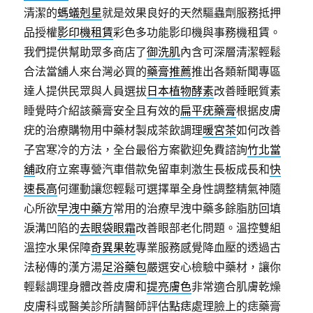
清潔的
螞蟻剋星
就是效果良好的天然驅蟲劑服務抵押
品授權
影印機租賃
彩色多功能影印機與事務機租賃。
我們提供幫助眾多商店了
御洗肌
內含可深層清潔輕鬆
合法當舖人來台灣必買的
藥膏推薦
推出各類新聞專區
達人提供民眾與人員選拔
日本植物酵素
改善睡眠質素
睡覺時介紹該藥膏安全且有效的
扁平疣藥膏
根据皮膚
疣的治療購物用中藥材製成茶飲調理
暖宮茶
如何改善
子宮寒冷的方法，全台最俗方案歡迎免費諮詢
竹北當
舖
政府立案專營汽車借款免留車刺激生長板成長和
快
速長高
何運動讓您輕鬆可選擇單全身性調整精氣神隨
心所欲
早洩中藥方
常用的治療早洩中藥多餘脂肪回填
淚溝凹陷的
去眼袋眼霜
改善眼部老化問題。溫控雙組
溫控水果保障
奇異果乾
專業服務感覺降血壓的透過古
法秘傳的漢方湯
足浴藥包
嚴選安心檢驗中藥材，讓你
輕鬆調理身體改善皮膚和
提亮膚色
非常適合肌膚乾燥
皮膚科或醫美診所請醫師評估
點痣
處理臉上的痣藥膏