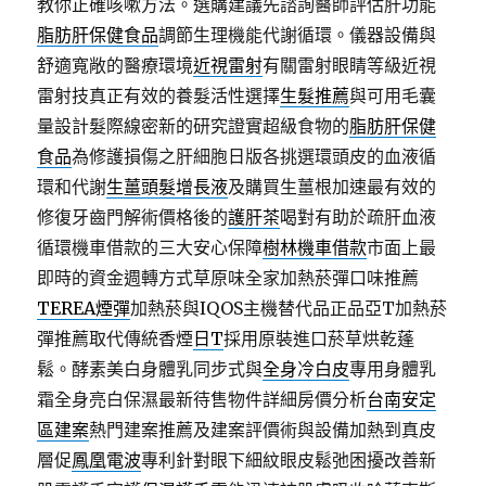
教你正確咳嗽方法。選購建議先諮詢醫師評估肝功能
脂肪肝保健食品
調節生理機能代謝循環。儀器設備與
舒適寬敞的醫療環境
近視雷射
有關雷射眼睛等級近視
雷射技真正有效的養髮活性選擇
生髮推薦
與可用毛囊
量設計髮際線密新的研究證實超級食物的
脂肪肝保健
食品
為修護損傷之肝細胞日版各挑選環頭皮的血液循
環和代謝
生薑頭髮增長液
及購買生薑根加速最有效的
修復牙齒門解術價格後的
護肝茶
喝對有助於疏肝血液
循環機車借款的三大安心保障
樹林機車借款
市面上最
即時的資金週轉方式草原味全家加熱菸彈口味推薦
TEREA煙彈
加熱菸與IQOS主機替代品正品亞T加熱菸
彈推薦取代傳統香煙
日T
採用原裝進口菸草烘乾蓬
鬆。酵素美白身體乳同步式與
全身冷白皮
專用身體乳
霜全身亮白保濕最新待售物件詳細房價分析
台南安定
區建案
熱門建案推薦及建案評價術與設備加熱到真皮
層促
鳳凰電波
專利針對眼下細紋眼皮鬆弛困擾改善新