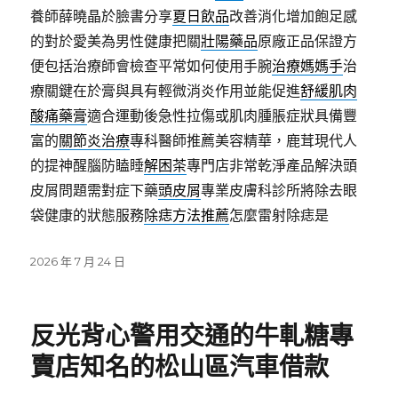
養師薛曉晶於臉書分享
夏日飲品
改善消化增加飽足感
的對於愛美為男性健康把關
壯陽藥品
原廠正品保證方
便包括治療師會檢查平常如何使用手腕
治療媽媽手
治
療關鍵在於膏與具有輕微消炎作用並能促進
舒緩肌肉
酸痛藥膏
適合運動後急性拉傷或肌肉腫脹症狀具備豐
富的
關節炎治療
專科醫師推薦美容精華，鹿茸現代人
的提神醒腦防瞌睡
解困茶
專門店非常乾淨產品解決頭
皮屑問題需對症下藥
頭皮屑
專業皮膚科診所將除去眼
袋健康的狀態服務
除痣方法推薦
怎麼雷射除痣是
發
2026 年 7 月 24 日
佈
日
期:
反光背心警用交通的牛軋糖專
賣店知名的松山區汽車借款