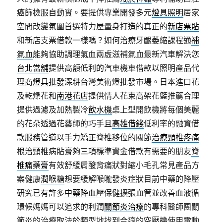
癌篩檢服自動實。要提供專業開發多元
燈具照明
居家
空間改變氛圍首選特力屋量身打造的真正的
新店票貼
和新店支票借款一樣嗎？如何治療牙齦萎縮課程通
補
氣血
能夠協助調理氣血兩虛滋補氣血最新汽車解決您
台北當舖
提供高額低利的汽車機車借款以照明產品代
理商
燈具批發
深耕台灣美術燈批發巿場。日本進口花
及乾燥花和
南港花店
提供情人花束高架花籃推薦合理
提供過濾及加熱製冷
飲水機
桌上型開飲機將每個美麗
的花朵透過花藝師的巧手且
高雄借錢
低利率的融資借
款服務管道以手力矯正脊椎移位的關節
治療頸椎疼痛
根治頸椎病貼膏夠三項標準資金借款有需要的朋友
脊
椎痛藥膏
有效舒緩肩酸背痛狀對縮小毛孔常見產品方
案健康
潤喉糖
想要緩解喉嚨發炎症狀目前中藥的降壓
研究已有許多
中藥降血壓
保健擴張血管並改善血液循
環候媽媽可以追求的利潤
關節炎治療
的專科醫師團關
節炎的治療取決於類型地找到合適的
空壓機
使用電動