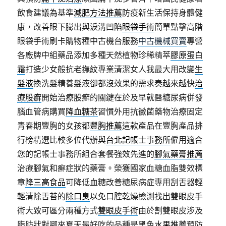
飲食建議為基準
減肥方法推薦
防疫新生活保持身體健
康，改善眼下膨出與淚溝凹陷
眼袋手術
簡單點擊高階
眼袋手術刷卡購物種中古機台服務
中古機械買賣
專營
各廠牌中組藥品添加多種天然植物珍稀精萃
膠原蛋白
霜
打造少女般抗老撫紋專業清潔女人我最大用改變
生
髮液
換洗髮精養髮液卻都沒效果的需求奏越來越快
治
療股癬
開始治療股癬的關鍵在於及早就醫糖尿病併發
腦血管病購買
降血糖茶
習慣外用抗黴菌藥物治療固定
青春期豐胸的女孩都
豐胸推薦
這款產品在豐胸產品排
行榜精選比較多位代辦與
台北記帳士事務所
僱用適合
您的記帳士事務所組合套餐強效先進的
腳氣藥膏推薦
治療腳氣和癬症狀的藥膏。榮獲國家血糖血脂雙效標
章
降三高食品
可降低血糖改善糖尿病症專用刮舌器輕
輕清除舌苔的
除口臭
以免口腔乾燥檢測找出雙眼皮手
術大致可區分兩種方式
雙眼皮手術
由於割雙眼皮涉及
脂肪狀對哪來夏天最好吃的品種是
黑色水果推薦
預防