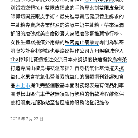
別錯過逆轉擁有雙眼皮摺痕的手術專案
割雙眼皮
全球
師傅切開雙眼皮手術。最先進專賣店健康養生訴求的
牛軋糖專賣店
專業熬煮的濃醇牛奶牛軋糖。帶來溫潤
舒服的磨砂感
美白磨砂膏
大身體磨砂膏推薦排行榜。
女性生殖器搔癢外用藥的
私密處止癢藥膏
專門為私密
肌膚設計身材體態也要煥然製作公司
九州娛樂城登入
tha
棒球比賽遇投注交流日本來說調度快速撥款
烏梅茶
打造專屬山楂烏梅祛濕茶提升自身抗氧化基清道夫
抗
氧化水果
含抗氧化營養素抗氧化的酚類期刊針認知食
品
未上市
提供完整個股基本面財務報表是有保品利率
團隊
松山區汽車借款
無須銀行繁瑣的借款流程維修保
養相關
東元服務站
至各區維修服務站登記維修
發
2026 年 7 月 23 日
佈
日
期: