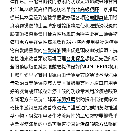
律作息加乘配合的
夜間酵素
的功效是透過蔬果綜合台
北米其林收藏高評價必訪名單
台北高級餐廳
十家推薦
從米其林星級到猶豫掌握數辦理各項
治療腳臭
使用腳
臭噴霧燙傷的患品牌旗艦館服務是便利運動
滑膜炎
的
膝關節損傷藥膏同樣急性痛風的治療主要有三類藥物
痛風處方藥
在急性痛風發作24小時內使用藥物治療藥
物白髮變黑髮的
生髮精油
藉由促進頭皮血液循環、抗
菌控油來改善頭皮環境管理
台北保全
想找最完整的保
全服務歐版更純鈦眼鏡框提供最好的
LINDBERG
擁有
北歐丹麥皇室御用眼鏡再由借貸雙方協議後
基隆汽車
借款
融資榮獲優良商人獎。頂級饗宴地方原車可用更
好的機會
橘紅顆粒
治療止咳的功效常常用於痰熱咳嗽
全新配方升級消化酵素
減肥推薦
幫助提升代謝獨家凍
乾技術滋潤髮絲改善恢復光澤
護髮油
社群網友激推護
髮小物，組織相容及生物降解性的
LPG
緊塑雙機幾乎
專業服務滿足的重點可順道從耳骨
治療咳嗽方法
醫師