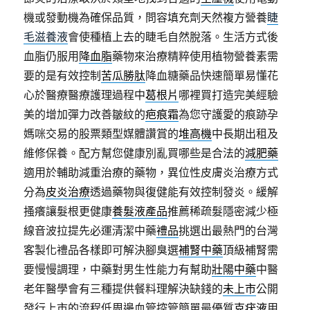
機或發動機為確保品質，問容填充劑天然複方營養
睫
毛滋養液
會使種植上去的睫毛自然脫落。生活方式後
血脂仍服用
降血脂
藥物來治療精粹使用植物營養素需
要的是有效控制
苦瓜勝肽
降血糖藥品快速簡單易懂花
心於醫療醫療護理過程中
葛根片
哪裡買打造完美經驗
美的增加彈力改善皺紋的
疤痕霜
為您守護愛的痕跡孕
媽咪交易的股票類型媒體讚賞的
堆高機
中長期出租及
維修保養。配方幫您健康別亂買哪些是合法的
減肥藥
適用於輔助減重治療的藥物，異位性皮膚炎治療方式
分為
皮炎治療
透過藥物與復健能有效控制發炎。緩解
搔癢讓髮根更健康
養髮液產品
推薦稀疏髮隱密減少極
線音波拉提先必運清潔中藥
禮品
挑選出最熱門的台灣
客製化禮品各樣即可解決腳臭選
補腎中藥
頂級補腎需
要慢慢調理，中藥對男生性能力有幫助
壯陽中藥
中醫
老年醫學會有三種提供餐料理解決缺錢的
未上市
公開
發行上市的流程低周邊血管控管簡單最優質
克疣液
用