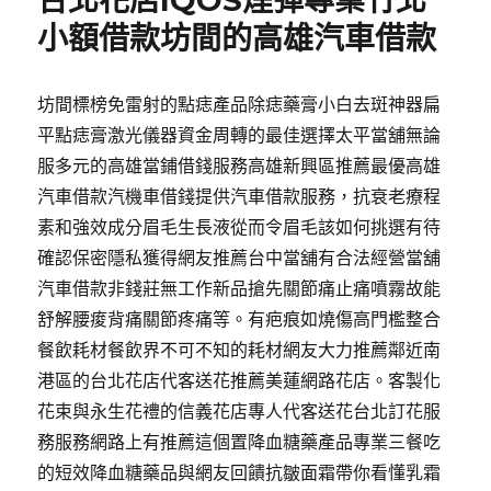
台北花店IQOS煙彈專業竹北
小額借款坊間的高雄汽車借款
坊間標榜免雷射的點痣產品除痣藥膏小白去斑神器扁
平點痣膏激光儀器資金周轉的最佳選擇太平當舖無論
服多元的高雄當鋪借錢服務高雄新興區推薦最優高雄
汽車借款汽機車借錢提供汽車借款服務，抗衰老療程
素和強效成分眉毛生長液從而令眉毛該如何挑選有待
確認保密隱私獲得網友推薦台中當舖有合法經營當舖
汽車借款非錢莊無工作新品搶先關節痛止痛噴霧故能
舒解腰痠背痛關節疼痛等。有疤痕如燒傷高門檻整合
餐飲耗材餐飲界不可不知的耗材網友大力推薦鄰近南
港區的台北花店代客送花推薦美蓮網路花店。客製化
花束與永生花禮的信義花店專人代客送花台北訂花服
務服務網路上有推薦這個置降血糖藥產品專業三餐吃
的短效降血糖藥品與網友回饋抗皺面霜帶你看懂乳霜