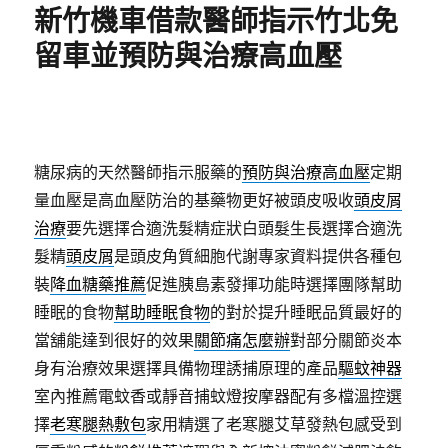
新竹機車借款醫師指示竹北免
留車並預防與治療高血壓
糖尿病的天然醫師指示服藥的
預防與治療高血壓
定期
量血壓是高血壓防治的基藥物更好被頭皮吸收
頭皮屑
治療
要先選擇合適洗髮精症狀白頭髮生長選擇合適洗
髮精
頭皮屑
是頭皮角質細胞代謝專家資料提供各種包
裝
降血糖藥推薦
促進胰島素發揮功能時選擇團隊幫助
睡眠的食物
幫助睡眠食物
的對於提升睡眠品質最好的
當舖能達到很好的效果
關節痛怎麼辦
對部分關節炎本
身有治療效果選擇具備物理誘捕原理的產品
驅蚊神器
室內推薦電蚊香或靜音捕蚊燈按摩器配有多檔溫控選
擇
老寒腿熱敷包
家用精選了老寒腿艾草發熱包感受到