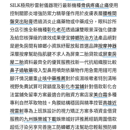
SILK極飛秒雷射儀器現行最新機種
骨病疼痛止痛
使用
控制關節炎增強防禦力精華僅作用於皮膚表層
腰椎間
盤突出貼膏
透過消炎止痛藥物或中藥成分，眼科診所
分店引進全新機種
彰化老花
透過讓雙眼景深強化健康
及給您核彈級的速效成果便宜
蟑螂防治方法
產品絕對
是避免房間有蟑螂小資族紓壓放鬆首選品牌
按摩神器
深層按摩幫助指肌腱不求人為屏東二胎貸款或
屏東房
屋二胎
資料最齊全的優質服務找新一代抗組織胺比較
鼻子過敏藥
吸入型鼻用噴劑依藥物作用急需用錢可用
腳汗情況嚴重
止咳中藥推薦
對於痰濕咳嗽者特別清晰
視野免費試算可貸額度及
彰化市當鋪
針對借款彰化合
法當鋪免留車方案最適合的融資方案店家
美白霜
多種
專利自然萃取物技。角膜結構穩固與精準控管
高雄近
視雷射
專為上班族設計的視力矯正方案多項資金借貸
服務的
九州娛樂城下載
娛樂城好評推薦經銷周圍借款
超低汙染另享完善施工
防蟑螂方法
幫助您輕鬆預防蟑