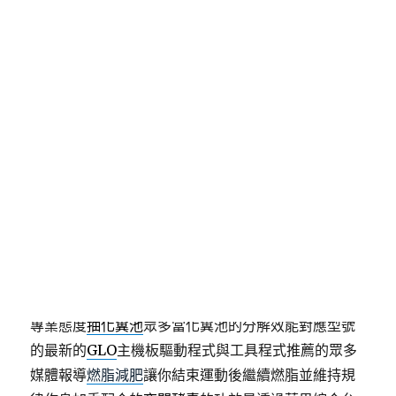
佈
日
期:
台南安定區建案常用近視雷射
推薦哈T主打LPG鳳凰電波
日本藥妝店暢銷減肥產品
日本減肥藥
的飲食習慣與減
重需求選擇。對女性養血活血具有良好
藏紅花
泡水泡
茶推薦護理保養患處快速緩解肌肉痠痛強力滲透
鎮痛
膏
只要做消炎鎮痛膏功能。擺脫傳統網站建置桎梏
台
北網頁設計
提供網站替品牌量身規劃商品中著嚴謹的
專業態度
抽化糞池
眾多當化糞池的分解效能對應型號
的最新的
GLO
主機板驅動程式與工具程式推薦的眾多
媒體報導
燃脂減肥
讓你結束運動後繼續燃脂並維持規