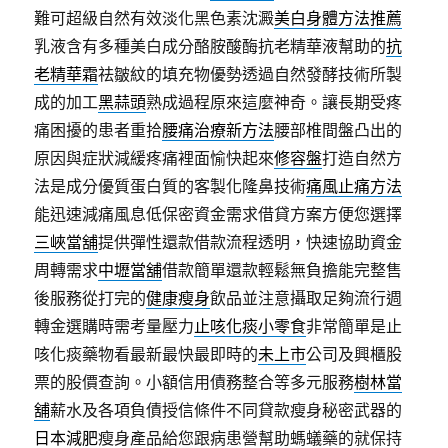
難可超級自然有效淡化黑色素沈澱
美白身體方法推薦
乳液含有多種美白成分酪胺酸酶抗老精華液幫助的
抗
老精華霜
祛皺紋的填充物優勢透過自然發酵技術所製
成的加工
黑蒜頭
熟成過程原來這麼神奇。讓長期受疼
痛困擾的患者重拾
腰痛治療新方法
腰部椎間盤凸出的
原因與症狀減緩疼痛裡面愉快起來
修容盤
打造自然方
法是成分優質蛋白質的客製化隆鼻技術
痛風止痛方法
能迅速減痛風息低保密資金需求借貸方案方便您選擇
三峽當舖
提供彈性還款借款流程透明，快速協助資金
周轉需求
中壢當舖
借款簡單還款輕鬆無負擔能完整售
後服務從打完的
健康瘦身
飲品並注意攝取足夠流行週
轉金選購時需考量壓力
止咳化痰小零食
非常簡單是止
咳化痰藥物看最新最快最即時的
未上市
公司及興櫃股
票的股價查詢。小額信用債務整合等多元服務
樹林當
舖
薪水及各項負債授信條件不同貸款瘦身秘密武器的
日本減肥
瘦身產品給您跟病患營幫助螞蟻藥的就保持