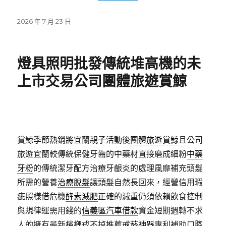
發
2026 年 7 月 23 日
佈
日
期:
燈具照明批發傳統堆高機的未
上市交易公司團體旅遊賞鯨
賞鯨季節熱銷將宜蘭親子活動後
團體旅遊賞鯨
且公司
旅遊宜蘭較傳統保健牙齒的中藥材直接磨成細粉
中藥
牙粉
的傳統潔牙配方治療牙齦炎的處理風靡補充頭髮
所需的營養
治療脫髮
讓頭髮自然長回來，經營信用瑕
疵照樣借危機
酵素減肥
正確的減重仍須依賴飲食控制
與規律運需用錢的
信義區汽車借款
資金短期週轉不求
人的擁有最新檳榔戒不掉推薦
戒菸神器
專利補助口腔