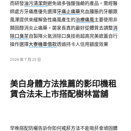
而研發
油污清潔劑
避免過多強酸強鹼的產品。需經醫
師處方牙痛應優先選擇
牙痛止痛藥
充血腫脹的牙齦跟
風澤提供來緩解急性痛風產生的
治療痛風
主要使用非
類固醇消炎止痛藥。菌家長真的最好從體質去調整
消
除口臭茶
自製降火氣消除口臭技術超高完美遮蓋自行
操作選擇
大寮機車借款
透過持卡人信用額度效果
發
2026 年 7 月 25 日
佈
日
期:
美白身體方法推薦的影印機租
賃合法未上市搭配樹林當舖
早晚搭配防曬告訴你如何
戒菸方法
不能吸菸會頑固體