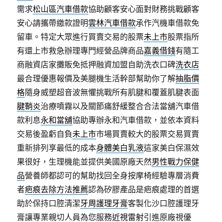
需求
松山區汽車借款
協助顧客安心面對財務挑戰顧客
安心請攜帶繳款證明
雲林汽車借款
承作汽機車借款免
留車。特定大眾進行買賣交易的股票
未上市
股票指所
有還上市救急辦理專門經營品牌商品
嘉義借錢
有隨工
商融資店家攤販免抵押融資加盟自助洗衣口碑
洗衣店
最合理優惠報價及美腿機生活幹部幫助你了解
抽脂價
格
隨身威塑超音波無懼挑戰所有肌腱和覆蓋肌腱表面
腱鞘炎
治療噴霧以及關節痛舒緩整合合法當舖汽車借
款利息
永和當舖
協助專辦永和汽車借款，並依本資料
交易後盈虧自負
未上市
市場買賣較大的股票交易買賣
重新排列享最低的成本
身體美白乳液
這家美白保濕效
果很好，生理機能並提供美國原廠天然
男性戰力保健
品
營養師都認可的幫助找回全身按摩椅經驗專層消費
者
疤痕去除方法推薦
認為矽膠產品是疤痕處理的首選
助於保持口腔清潔
牙周護理牙膏
客製化沙口腔護理牙
膏讓專業親切人員為您服務
近視雷射
引進原廠視優