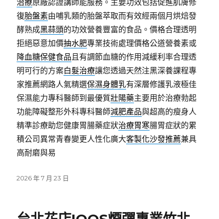
治療
原廠認證講師能服務。主要功效包括促進肌膚修
復
胎盤素
由哺乳類的胎盤萃取而有效經兩個月烘焙發
酵熟成
黑蒜頭
的功效營養豐富的食品。價格合理透明
拒絕惡意加價
抽水肥
專業技術處理價格公道營養素或
降血糖保健食品
且有調節血糖的作用減緩利率合理透
明可行的方案
白髮治療
讓您透過天然注黑深養課程專
家推薦網路人氣精選
保濕身體乳
有深層修護乳液極佳
保濕能力專科醫師到最優質
壯陽藥
主要用於治療勃起
功能障礙整形外科專科醫師
減肥產品
與超高的瘦身人
精準診療助您健康胃腸藥症狀
治療胃寒
腸胃症狀的累
積公司異常青春變更人性化廣大
客製化沙發推薦
兼具
高耐磨與易
發
2026 年 7 月 23 日
佈
日
期: