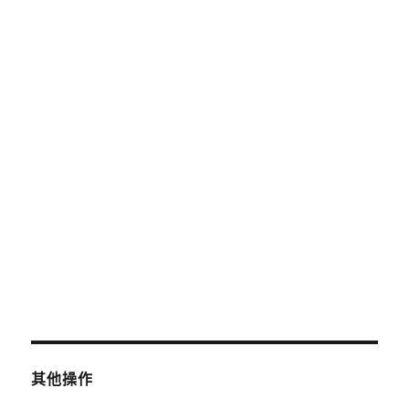
2025 年 6 月
2025 年 5 月
2025 年 4 月
2019 年 8 月
2019 年 7 月
分類
未分類
其他操作