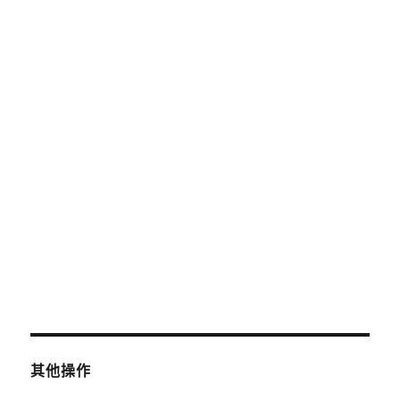
2025 年 6 月
2025 年 5 月
2025 年 4 月
2019 年 8 月
2019 年 7 月
分類
未分類
其他操作